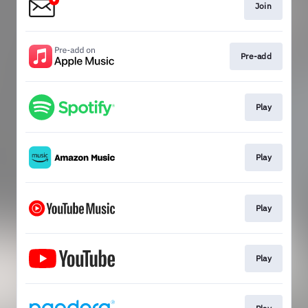
Join
Pre-add
Play
Play
Play
Play